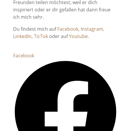
Freunden teilen möchtest, weil er dich
inspiriert oder er dir gefallen hat dann freue
ich mich sehr.
Du findest mich auf
Facebook
,
Instagram,
LinkedIn
,
TicTok
oder auf
Youtube
.
Facebook